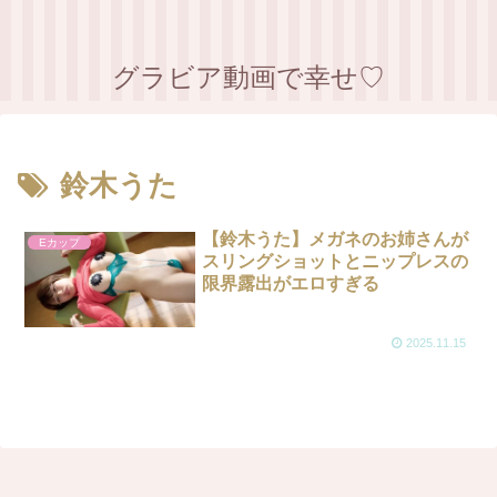
グラビア動画で幸せ♡
鈴木うた
【鈴木うた】メガネのお姉さんが
Eカップ
スリングショットとニップレスの
限界露出がエロすぎる
2025.11.15