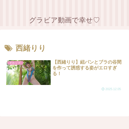
グラビア動画で幸せ♡
西緒りり
【西緒りり】紐パンとブラの谷間
Fカップ
を作って誘惑する姿がエロすぎ
る！
2025.12.05