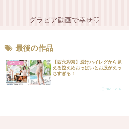
グラビア動画で幸せ♡
最後の作品
【西永彩奈】透けハイレグから見
Aカップ
える控えめおっぱいとお股がえっ
ちすぎる！
2025.12.26